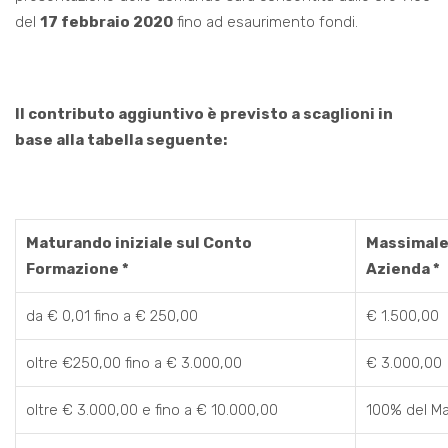
del
17 febbraio 2020
fino ad esaurimento fondi.
Il contributo aggiuntivo è previsto a scaglioni in
base alla tabella seguente:
Maturando iniziale sul Conto
Massimale
Formazione *
Azienda *
da € 0,01 fino a € 250,00
€ 1.500,00
oltre €250,00 fino a € 3.000,00
€ 3.000,00
oltre € 3.000,00 e fino a € 10.000,00
100% del Ma