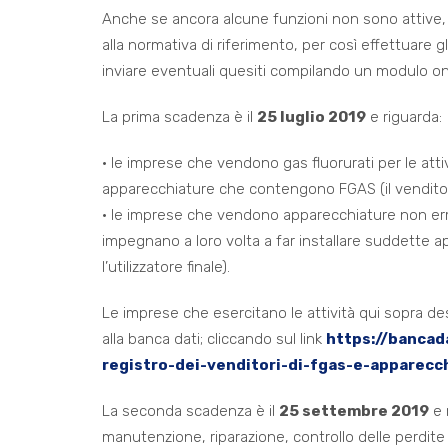
Anche se ancora alcune funzioni non sono attive, ac
alla normativa di riferimento, per così effettuare
inviare eventuali quesiti compilando un modulo on
La prima scadenza è il
25 luglio 2019
e riguarda:
• le imprese che vendono gas fluorurati per le atti
apparecchiature che contengono FGAS (il venditore
• le imprese che vendono apparecchiature non ermet
impegnano a loro volta a far installare suddette ap
l’utilizzatore finale).
Le imprese che esercitano le attività qui sopra des
alla banca dati; cliccando sul link
https://bancada
registro-dei-venditori-di-fgas-e-apparecc
La seconda scadenza è il
25 settembre 2019
e 
manutenzione, riparazione, controllo delle perdit