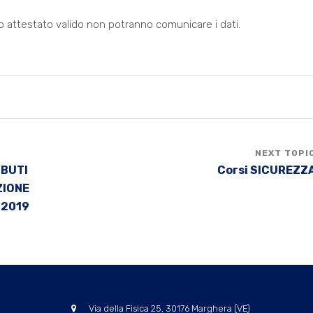
o attestato valido non potranno comunicare i dati.
IBUTI
Corsi SICUREZZ
ZIONE
 2019
Via della Fisica 25, 30176 Marghera (VE)