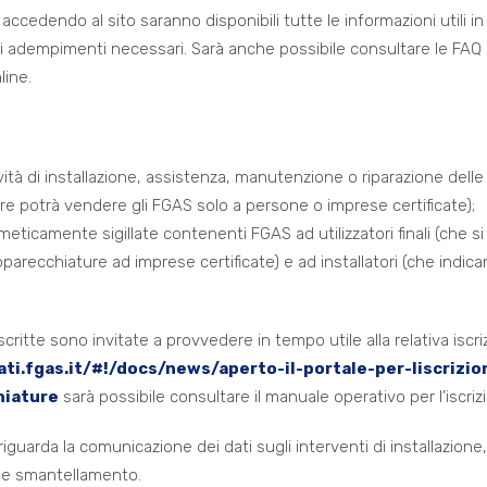
cedendo al sito saranno disponibili tutte le informazioni utili in
 gli adempimenti necessari. Sarà anche possibile consultare le FAQ
line.
vità di installazione, assistenza, manutenzione o riparazione delle
 potrà vendere gli FGAS solo a persone o imprese certificate);
icamente sigillate contenenti FGAS ad utilizzatori finali (che si
parecchiature ad imprese certificate) e ad installatori (che indic
critte sono invitate a provvedere in tempo utile alla relativa iscri
ti.fgas.it/#!/docs/news/aperto-il-portale-per-liscrizio
hiature
sarà possibile consultare il manuale operativo per l’iscriz
riguarda la comunicazione dei dati sugli interventi di installazione,
e e smantellamento.