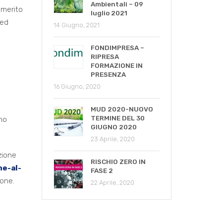
Ambientali – 09
 merito
luglio 2021
 ed
14 Giugno, 2021
FONDIMPRESA –
RIPRESA
FORMAZIONE IN
PRESENZA
16 Giugno, 2020
MUD 2020-NUOVO
TERMINE DEL 30
ano
GIUGNO 2020
23 Aprile, 2020
zione
RISCHIO ZERO IN
ne-al-
FASE 2
ione.
22 Aprile, 2020